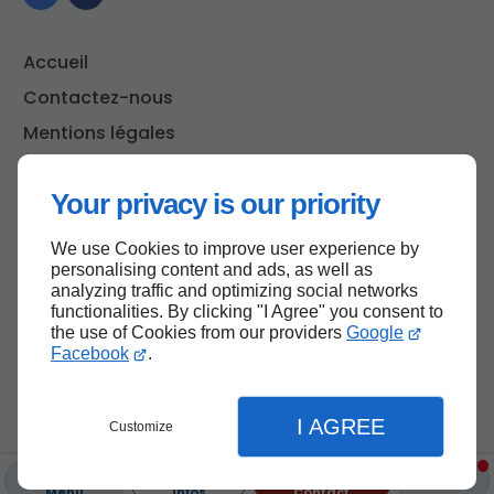
Accueil
Contactez-nous
Mentions légales
Plan du site
Your privacy is our priority
We use Cookies to improve user experience by
Haut de page
personalising content and ads, as well as
analyzing traffic and optimizing social networks
functionalities. By clicking "I Agree" you consent to
the use of Cookies from our providers
Google
Facebook
.
I AGREE
Customize
Menu
Infos
Contact