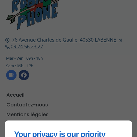
76 Avenue Charles de Gaulle,
40530
LABENNE
09 74 56 23 27
Mar - Ven : 09h - 18h
Sam : 09h - 17h
Accueil
Contactez-nous
Mentions légales
Plan du site
Your privacy is our priority